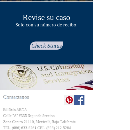
Revise su caso
Solo con su número de recibo.
Check Status
Contactanos
Edificio ABCA
Calle "A" #335 Segunda Seccion
Zona Centro 21110, Mexicali, Baja California
TEL.
(686) 633-8261
CEL.
(686) 212-5284