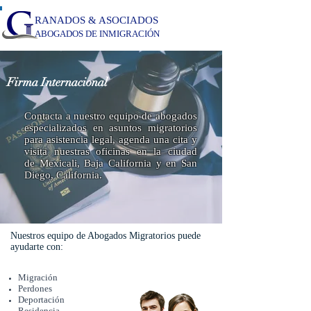
RANADOS & ASOCIADOS
ABOGADOS DE INMIGRACIÓN
Firma Internacional
Contacta a nuestro equipo de abogados
especializados en asuntos migratorios
para asistencia legal, agenda una cita y
visita nuestras oficinas en la ciudad
de Mexicali, Baja California y en San
Diego, California.
Nuestros equipo de Abogados Migratorios puede
ayudarte con:
Migración
Perdones
Deportación
Residencia