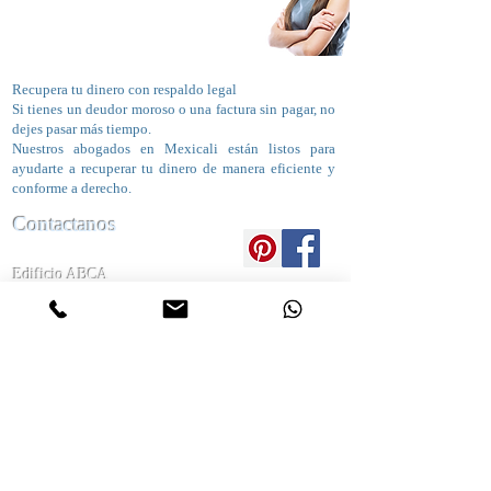
• Contratos mercantiles impagados.
• Cuentas vencidas entre empresas.
Recupera tu dinero con respaldo legal
Si tienes un deudor moroso o una factura sin pagar, no
dejes pasar más tiempo.
Nuestros abogados en Mexicali están listos para
ayudarte a recuperar tu dinero de manera eficiente y
conforme a derecho.
Contactanos
Edificio ABCA
Calle "A" #335 Segunda Seccion
Zona Centro 21110, Mexicali, Baja California
633-8261
TEL. (686)
CEL.
(686) 246-3005
DespachoJuridicoMexicali@outlook.com