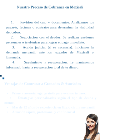
Nuestro Proceso de Cobranza en Mexicali
1. Revisión del caso y documentos: Analizamos los
pagarés, facturas o contratos para determinar la viabilidad
del cobro.
2. Negociación con el deudor: Se realizan gestiones
personales o telefónicas para lograr el pago inmediato.
3. Acción judicial (si es necesaria): Iniciamos la
demanda mercantil ante los juzgados de Mexicali o
Ensenada.
4. Seguimiento y recuperación: Te mantenemos
informado hasta la recuperación total de tu dinero.
Ventajas de Contratar a Granados & Asociados
• Primera asesoría legal gratuita para evaluar tu caso.
• Estrategias personalizadas según el tipo de deuda y
monto.
• Más de 12 años de experiencia en litigio civil y mercantil.
• Atención rápida, profesional y confidencial.
Casos Comunes en Mexicali
• Deudores que no pagan facturas o servicios.
• Incumplimientos en compraventa de vehículos
o terrenos.