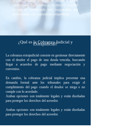
judicial, evitando pérdidas de tiempo y gastos
innecesarios. Con nosotros, tu derecho a recibir
lo que te corresponde está resguardado por
profesionales con experiencia comprobada.
¿Qué es la Cobranza Judicial y
Extrajudicial?
La cobranza extrajudicial consiste en gestionar directamente
con el deudor el pago de una deuda vencida, buscando
llegar a acuerdos de pago mediante negociación y
convenios.
En cambio, la cobranza judicial implica presentar una
demanda formal ante los tribunales para exigir el
cumplimiento del pago cuando el deudor se niega o no
cumple con lo acordado.
Ambas opciones son totalmente legales y están diseñadas
para proteger los derechos del acreedor.
Ambas opciones son totalmente legales y están diseñadas
para proteger los derechos del acreedor.