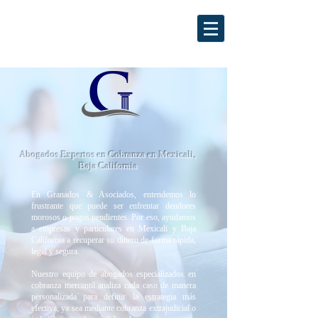
Abogados Expertos en Cobranza en Mexicali,
Baja California
En Granados & Asociados, entendemos lo
frustrante que puede ser enfrentar deudores
morosos o pagos pendientes. Por eso, ayudamos
a empresas y particulares en Mexicali y Baja
California a recuperar su dinero de forma rápida,
legal y segura.
Nuestro equipo de abogados especializados en
cobranza mercantil analiza cada caso de manera
personalizada para definir la estrategia más
efectiva, ya sea mediante cobranza extrajudicial o